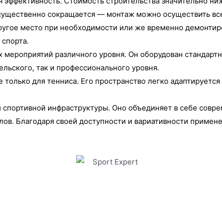
я эффективность. Стоимость строительства значительно ни
 существенно сокращается — монтаж можно осуществить все
ругое место при необходимости или же временно демонтиро
спорта.
ых мероприятий различного уровня. Он оборудован стандар
ельского, так и профессионального уровня.
 только для тенниса. Его пространство легко адаптируется
и спортивной инфраструктуры. Оно объединяет в себе совр
алов. Благодаря своей доступности и вариативности примен